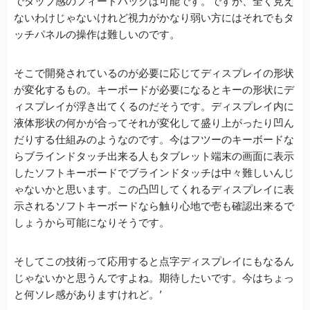
でタップ感のフィードバックは可能です。ですが、全く見え
ないわけじゃないけれど視力がかなり弱い方にはそれでもタ
ッチパネルの操作は難しいのです。
そこで開発されているのが必要に応じてディスプレイの形状
が変化するもの。キーボードが必要になるとキーの形状にデ
ィスプレイが浮き出てくるのだそうです。ディスプレイ内に
液体形状の何かが合ってそれが変化して盛り上がったり凹ん
だりする仕組みのようなのです。今はフツーのキーボードな
らブラインドタッチ出来る人もタブレット端末の画面に表示
したソフトキーボードでブラインドタッチは中々難しいんじ
ゃないかと思います。この凸凹してくれるディスプレイに表
示されるソフトキーボードなら触り心地で壱も確認出来るで
しょうから可能になりそうです。
そしてこの技術って応用すると点字ディスプレイにもなるん
じゃないかと思うんですよね。期待したいです。今はちょっ
と何ソレ感がありますけれど。’